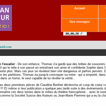
Accueil
Nos ouvrages
mail.com
 l'escalier
- De son enfance, Thomas n'a gardé que des bribes de souvenirs q
e fil qui le relie à son passé en entraînant son amie et confidente Sophie dans 
porte plus. Mais ces jeux se révèlent bien vite dangereux et parfois pervers. 
es les partitions, Thomas ira jusqu'à convoquer sa mère - qui a emporté, dans 
 dans un home, le seul capable de lui révéler la vérité...
des deux premières pièces de Claudine Berthet déclencha un coup de coeur coll
 !!! Et même si leur publication a quelque peu tardé suite à des événements 
 connaître ces deux textes dans le milieu du théâtre francophone... avec le sou
comme la Société Suisse des Auteurs ou Jean-Marie Piemme qui a eu la chanc