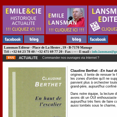
Lansman Editeur - Place de La Hestre , 19 - B-7170 Manage
Tél : +32 64 23 78 40 / +32 471 69 77 20 - Fax : --- - E-mail :
info.lansman@g
ACTUALITE
Commander nos ouvrages via Internet ?
Claudine Berthet -
En haut de
origines, il tente de renouer l
les zones d'ombre qu'il ne sup
parvient plus à orchestrer tout
grand-père, aujourd'hui confiné
Dans notre équipe, la lecture 
avons dit un OUI enthousiaste
aujourd'hui très fiers de faire
aussi tombés sous le charme, 