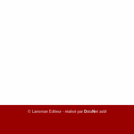
© Lansman Editeur - réalisé par
D
ata
N
et asbl