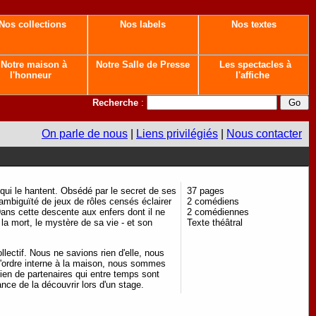
Nos collections
Nos labels
Nos textes
Notre maison à
Notre Salle de Presse
Les spectacles à
l'honneur
l'affiche
Recherche
:
On parle de nous
|
Liens privilégiés
|
Nous contacter
ui le hantent. Obsédé par le secret de ses
37 pages
l'ambiguïté de jeux de rôles censés éclairer
2 comédiens
Dans cette descente aux enfers dont il ne
2 comédiennes
la mort, le mystère de sa vie - et son
Texte théâtral
ectif. Nous ne savions rien d'elle, nous
d'ordre interne à la maison, nous sommes
tien de partenaires qui entre temps sont
e de la découvrir lors d'un stage.