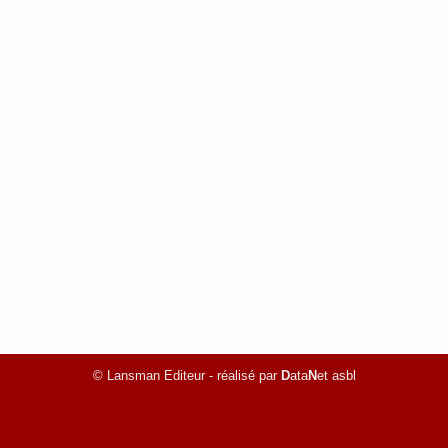
© Lansman Editeur - réalisé par
D
ata
N
et asbl