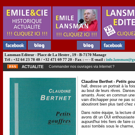
Lansman Editeur - Place de La Hestre , 19 - B-7170 Manage
Tél : +32 64 23 78 40 / +32 471 69 77 20 - Fax : --- - E-mail :
info.lansman@g
ACTUALITE
Commander nos ouvrages via Internet ?
Claudine Berthet -
Petits gou
hall, dresse un portrait à la f
au bout de leurs rêves. Danseu
amants. Avec en commun une gra
vain d'échapper pour ne pas so
aboutiront bien plus tard chez
Dans notre équipe, la lecture 
avons dit un OUI enthousiaste
aujourd'hui très fiers de faire
aussi tombés sous le charme, 