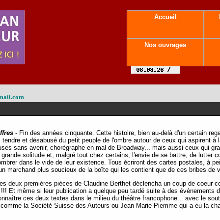
Accueil
Nos ouvrages
mail.com
ffres
- Fin des années cinquante. Cette histoire, bien au-delà d'un certain reg
ois tendre et désabusé du petit peuple de l'ombre autour de ceux qui aspirent à l
ses sans avenir, chorégraphe en mal de Broadway... mais aussi ceux qui gravi
nde solitude et, malgré tout chez certains, l'envie de se battre, de lutter co
mbrer dans le vide de leur existence. Tous écriront des cartes postales, à p
 un marchand plus soucieux de la boîte qui les contient que de ces bribes de v
des deux premières pièces de Claudine Berthet déclencha un coup de coeur coll
 !!! Et même si leur publication a quelque peu tardé suite à des événements 
 connaître ces deux textes dans le milieu du théâtre francophone... avec le sou
comme la Société Suisse des Auteurs ou Jean-Marie Piemme qui a eu la chanc