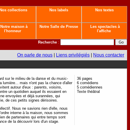
Nos collections
Nos labels
Nos textes
Notre maison à
Notre Salle de Presse
Les spectacles à
l'honneur
l'affiche
Recherche
:
On parle de nous
|
Liens privilégiés
|
Nous contacter
ard sur le milieu de la danse et du music-
36 pages
a lumière... mais n'ont pas la chance d'aller
6 comédiens
tent autour d'eux : parents, voisins,
5 comédiennes
ntre un quotidien auquel ils essaient en
Texte théâtral
eine envoyées et déjà surannées, qui
ie, de ces petits signes dérisoires.
ectif. Nous ne savions rien d'elle, nous
d'ordre interne à la maison, nous sommes
tien de partenaires qui entre temps sont
e de la découvrir lors d'un stage.