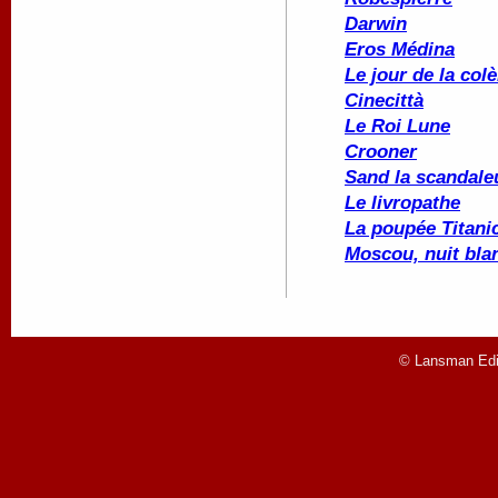
Darwin
Eros Médina
Le jour de la colè
Cinecittà
Le Roi Lune
Crooner
Sand la scandale
Le livropathe
La poupée
Titani
Moscou, nuit bla
© Lansman Edit