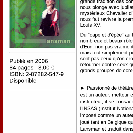
grande tradition des co
nous plonge avec jubilat
mystérieux Chevalier d’
nous fait revivre la pr
Louis XV.
Du "cape et d'épée" au 
nombreux et beaux rôles
d'Eon, non pas vraiment
mais tout simplement po
sont pas ceux qu'on croit
Publié en 2006
retourner contre ceux q
84 pages - 8.00 €
grands groupes de coméd
ISBN: 2-87282-547-9
Disponible
► Passionné de théâtre 
est un auteur, metteur 
instituteur, il se consac
l'INSAS (Institut Nation
imposé comme un auteur
joué tant en Belgique qu
Lansman et traduit dans 