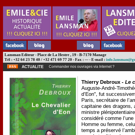
Lansman Editeur - Place de La Hestre , 19 - B-7170 Manage
Tél : +32 64 23 78 40 / +32 471 69 77 20 - Fax : --- - E-mail :
info.lansman@g
ACTUALITE
Commander nos ouvrages via Internet ?
Thierry Debroux -
Le c
Auguste-André-Timothée
d’Eon", fut successivem
Paris, secrétaire de l’
capitaine des dragons, 
ministre plénipotentiai
considéré comme l’une d
Homme ou femme, celui q
temps a préservé l’ambi