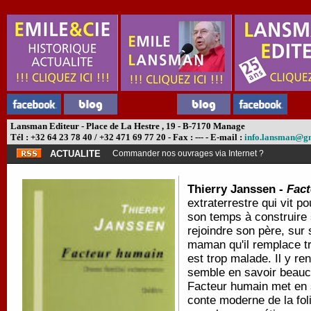
Lansman Editeur - Place de La Hestre , 19 - B-7170 Manage
Tél : +32 64 23 78 40 / +32 471 69 77 20 - Fax : --- - E-mail :
info.lansman@g
ACTUALITE
Commander nos ouvrages via Internet ?
Thierry Janssen -
Fact
extraterrestre qui vit po
son temps à construire 
rejoindre son père, sur 
maman qu'il remplace t
est trop malade. Il y re
semble en savoir beaucoup
Facteur humain met en s
conte moderne de la fol