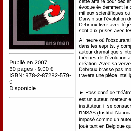
cette affaire pour décle
évoque évidemment le dé
milieux scientifiques où
Darwin sur l'évolution 
Debroux livre avec légè
sont aux prises avec le
A l'heure où l'obscura
dans les esprits, y comp
auteur dramatique s'int
théories de l'évolution 
Publié en 2007
création. Avec sa verve
60 pages - 9.00 €
Debroux brasse pas mal
ISBN: 978-2-87282-579-
travers une pièce intelli
0
Disponible
► Passionné de théâtre 
est un auteur, metteur 
instituteur, il se consac
l'INSAS (Institut Nation
imposé comme un auteur
joué tant en Belgique qu