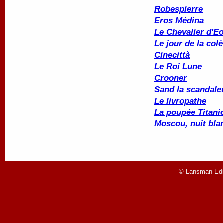
Robespierre
Eros Médina
Le Chevalier d'E
Le jour de la colè
Cinecittà
Le Roi Lune
Crooner
Sand la scandale
Le livropathe
La poupée
Titani
Moscou, nuit bla
© Lansman Edit