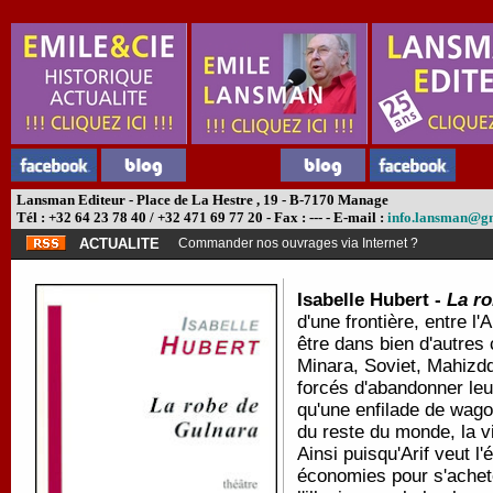
Lansman Editeur - Place de La Hestre , 19 - B-7170 Manage
Tél : +32 64 23 78 40 / +32 471 69 77 20 - Fax : --- - E-mail :
info.lansman@g
ACTUALITE
Commander nos ouvrages via Internet ?
Isabelle Hubert -
La r
d'une frontière, entre l'
être dans bien d'autres
Minara, Soviet, Mahizddi
forcés d'abandonner leur
qu'une enfilade de wago
du reste du monde, la vi
Ainsi puisqu'Arif veut 
économies pour s'achete