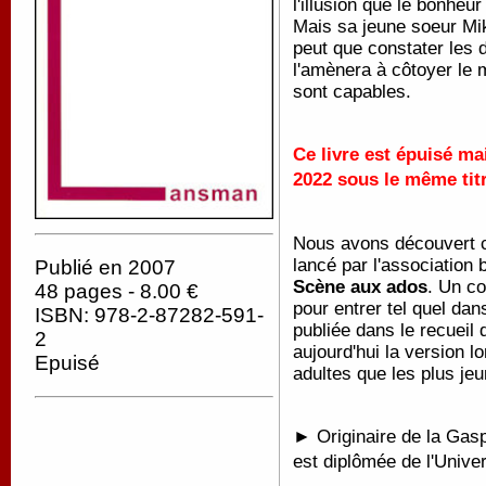
l'illusion que le bonheu
Mais sa jeune soeur Mik
peut que constater les
l'amènera à côtoyer le m
sont capables.
Ce livre est épuisé ma
2022 sous le même tit
Nous avons découvert ce
lancé par l'association
Publié en 2007
Scène aux ados
. Un co
48 pages - 8.00 €
pour entrer tel quel dan
ISBN: 978-2-87282-591-
publiée dans le recuei
2
aujourd'hui la version l
Epuisé
adultes que les plus je
► Originaire de la Gasp
est diplômée de l'Univers