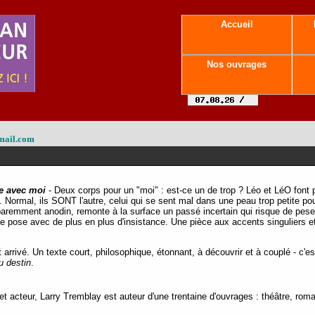
Accueil
Nos ouvrages
mail.com
e avec moi
- Deux corps pour un "moi" : est-ce un de trop ? Léo et LéO font 
tre. Normal, ils SONT l'autre, celui qui se sent mal dans une peau trop petite p
paremment anodin, remonte à la surface un passé incertain qui risque de peser 
e pose avec de plus en plus d'insistance. Une pièce aux accents singuliers 
arrivé. Un texte court, philosophique, étonnant, à découvrir et à couplé - c
u destin
.
t acteur, Larry Tremblay est auteur d'une trentaine d'ouvrages : théâtre, roma