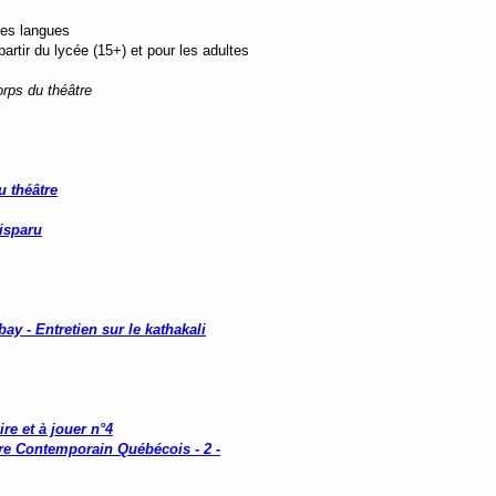
tes langues
rtir du lycée (15+) et pour les adultes
orps du théâtre
 théâtre
isparu
y - Entretien sur le kathakali
ire et à jouer n°4
re Contemporain Québécois - 2 -