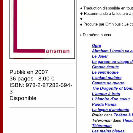
♦ Traduction disponible en tou
♣ Recommandé à la lecture à pa
♥
♠ Produite par Omnibus :
Le c
• Du même auteur
Ogre
Abraham Lincoln va au
Le Joker
Le garçon au visage d
Grande écoute
Publié en 2007
Le ventriloque
L'enfant matière
36 pages - 8.00 €
Cantate de guerre
ISBN: 978-2-87282-594-
The Dragonfly of Bomba
3
L'amour à trois
Disponible
L'histoire d'un coeur
Panda Panda
La leçon d'anatomie
Roller
dans
Théâtre à l
Téléroman
dans
Théât
Téléroman
Les mains bleues