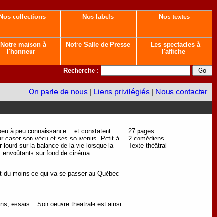
Nos collections
Nos labels
Nos textes
Notre maison à
Notre Salle de Presse
Les spectacles à
l'honneur
l'affiche
Recherche
:
On parle de nous
|
Liens privilégiés
|
Nous contacter
peu à peu connaissance... et constatent
27 pages
our caser son vécu et ses souvenirs. Petit à
2 comédiens
lourd sur la balance de la vie lorsque la
Texte théâtral
et envoûtants sur fond de cinéma
'est du moins ce qui va se passer au Québec
ns, essais... Son oeuvre théâtrale est ainsi