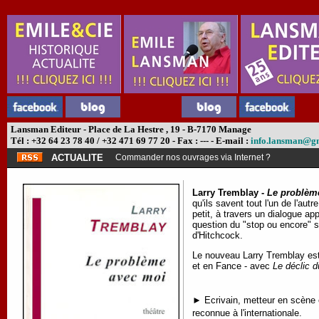
Lansman Editeur - Place de La Hestre , 19 - B-7170 Manage
Tél : +32 64 23 78 40 / +32 471 69 77 20 - Fax : --- - E-mail :
info.lansman@g
ACTUALITE
Commander nos ouvrages via Internet ?
Larry Tremblay -
Le problèm
qu'ils savent tout l'un de l'au
petit, à travers un dialogue ap
question du "stop ou encore" s
d'Hitchcock.
Le nouveau Larry Tremblay est 
et en Fance - avec
Le déclic d
► Ecrivain, metteur en scène e
reconnue à l'internationale.