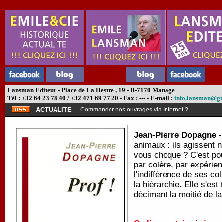
Lansman Editeur - Place de La Hestre , 19 - B-7170 Manage
Tél : +32 64 23 78 40 / +32 471 69 77 20 - Fax : --- - E-mail :
info.lansman@g
ACTUALITE
Commander nos ouvrages via Internet ?
Jean-Pierre Dopagne 
animaux : ils agissent n
vous choque ? C'est pou
par colère, par expéri
l'indifférence de ses col
la hiérarchie. Elle s'es
décimant la moitié de la