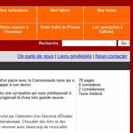
Nos collections
Nos labels
Nos textes
Notre maison à
Notre Salle de Presse
Les spectacles à
l'honneur
l'affiche
Recherche
:
On parle de nous
|
Liens privilégiés
|
Nous contacter
r d'un pacte avec la Communauté noire qui a
78 pages
happer à son destin.
8 comédiens
2 comédiennes
lui une sympathie qui nous prédisposait à
Texte théâtral
s'agissait-là d'une très grande oeuvre -
clut par l'obtention d'un Doctorat d'Études
nternationale. Chevalier des Arts et des
elle résonne avec beaucoup de musicalité.