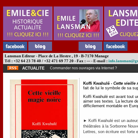
Lansman Editeur - Place de La Hestre , 19 - B-7170 Manage
Tél : +32 64 23 78 40 / +32 471 69 77 20 - Fax : --- - E-mail :
info.lansman@g
ACTUALITE
Commander nos ouvrages via Internet ?
Koffi Kwahulé -
Cette vieille
fait de lui le symbole de sa su
Koffi Kwahulé est avant tout u
aimer ses textes. La lecture de
difficilement montable en Euro
► Koffi Kwahulé est un auteur,
théâtrales à la Sorbonne Nouvel
Lettres, son écriture est forte