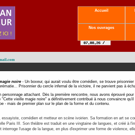
Accueil
Nos ouvrages
mail.com
 magie noire
- Un boxeur, qui aurait voulu être comédien, se trouve prisonnie
prématie... Prisonnier du cercle infernal de la victoire, il ne parvient pas à éc
n personnage attachant. Dès la première rencontre, nous avons éprouvé pour 
 "Cette vieille magie noire" a définitivement contribué à nous convaincre qu'il 
pe - mais de premier plan sur le plan de la forme et du contenu.
 essayiste, comédien et metteur en scène ivoirien. Sa formation en art se con
le Paris III. Son théâtre est traduit en une vingtaine de langues, et créé à l'i
 et interroge l'usage de la langue, en plus d'exprimer une forme de violence, 