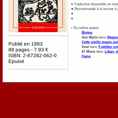
♦ Traduction disponible en tou
♣ Recommandé à la lecture à pa
♥
♠
• Du même auteur
Bintou
Ave Maria
dans
Regar
Cette vieille magie noi
Publié en 1993
Scat
dans
5 petites c
88 pages - 7.93 €
El Mona
dans
Liban, 
ISBN: 2-87282-062-0
Fama
Epuisé