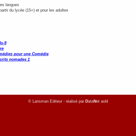
tes langues
rtir du lycée (15+) et pour les adultes
ds-9
re
omédies pour une Comédie
écrits nomades 1
© Lansman Editeur - réalisé par
D
ata
N
et asbl