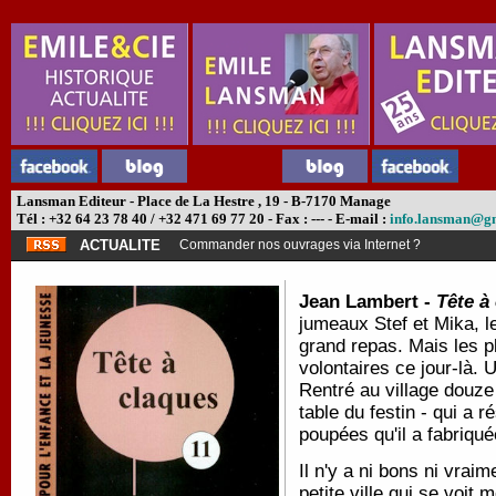
Lansman Editeur - Place de La Hestre , 19 - B-7170 Manage
Tél : +32 64 23 78 40 / +32 471 69 77 20 - Fax : --- - E-mail :
info.lansman@g
ACTUALITE
Commander nos ouvrages via Internet ?
Jean Lambert -
Tête à
jumeaux Stef et Mika, l
grand repas. Mais les pl
volontaires ce jour-là.
Rentré au village douze 
table du festin - qui a r
poupées qu'il a fabriqu
Il n'y a ni bons ni vrai
petite ville qui se voit 