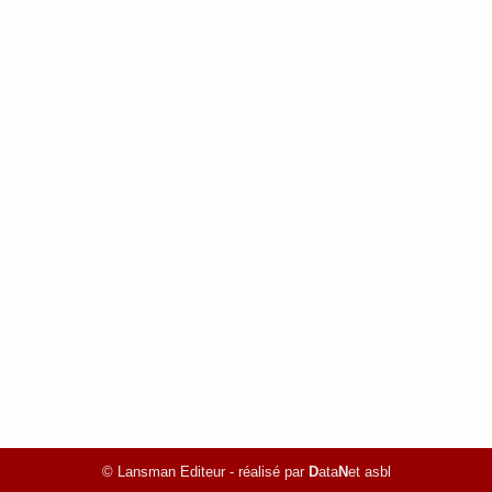
© Lansman Editeur - réalisé par
D
ata
N
et asbl