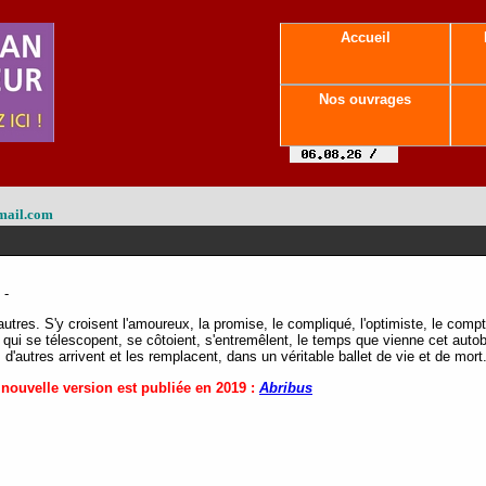
Accueil
Nos ouvrages
mail.com
-
tres. S'y croisent l'amoureux, la promise, le compliqué, l'optimiste, le compt
qui se télescopent, se côtoient, s'entremêlent, le temps que vienne cet auto
'autres arrivent et les remplacent, dans un véritable ballet de vie et de mort
 nouvelle version est publiée en 2019 :
Abribus