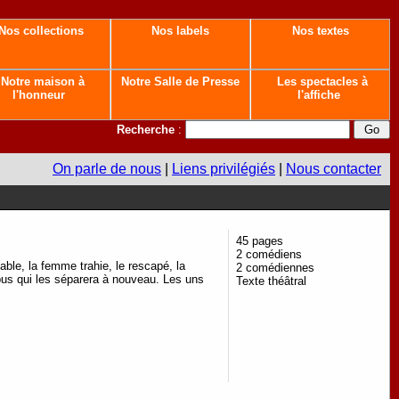
Nos collections
Nos labels
Nos textes
Notre maison à
Notre Salle de Presse
Les spectacles à
l'honneur
l'affiche
Recherche
:
On parle de nous
|
Liens privilégiés
|
Nous contacter
45 pages
2 comédiens
able, la femme trahie, le rescapé, la
2 comédiennes
bus qui les séparera à nouveau. Les uns
Texte théâtral
.