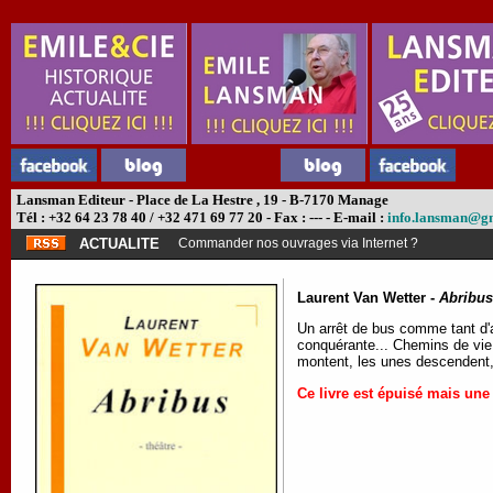
Lansman Editeur - Place de La Hestre , 19 - B-7170 Manage
Tél : +32 64 23 78 40 / +32 471 69 77 20 - Fax : --- - E-mail :
info.lansman@g
ACTUALITE
Commander nos ouvrages via Internet ?
Laurent Van Wetter -
Abribus
Un arrêt de bus comme tant d'au
conquérante... Chemins de vie 
montent, les unes descendent, d
Ce livre est épuisé mais une