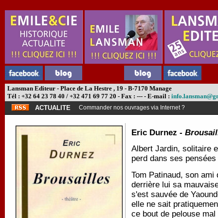
Lansman Editeur - Place de La Hestre , 19 - B-7170 Manage
Tél : +32 64 23 78 40 / +32 471 69 77 20 - Fax : --- - E-mail :
info.lansman@g
ACTUALITE
Commander nos ouvrages via Internet ?
Eric Durnez -
Brousail
Albert Jardin, solitaire 
perd dans ses pensées 
Tom Patinaud, son ami d
derrière lui sa mauvaise 
s'est sauvée de Yaoundé
elle ne sait pratiquement
ce bout de pelouse mal