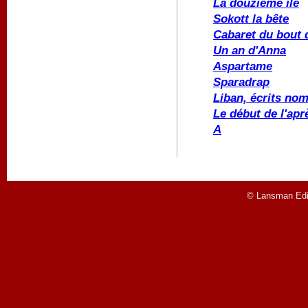
La douzième île
Sokott la bête
Cabaret du bout
Un an d'Anna
Aspartame
Sparadrap
Liban, écrits no
Le début de l'apr
A
© Lansman Edit