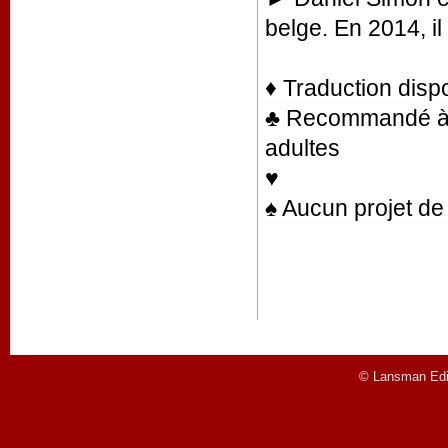
belge. En 2014, il
♦ Traduction disp
♣ Recommandé à la
adultes
♥
♠ Aucun projet de 
© Lansman Edit