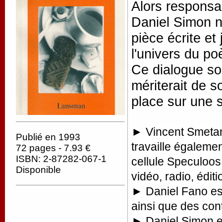
Alors responsa
Daniel Simon n
pièce écrite et
l'univers du p
Ce dialogue so
mériterait de s
place sur une s
►
Vincent Smetan
Publié en 1993
travaille égaleme
72 pages - 7.93 €
ISBN: 2-87282-067-1
cellule Speculoos
Disponible
vidéo, radio, édit
► Daniel Fano est 
ainsi que des con
► Daniel Simon es