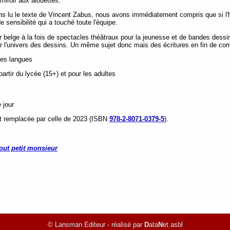
miroir aux alouettes.
s lu le texte de Vincent Zabus, nous avons immédiatement compris que si l'hi
e sensibilité qui a touché toute l'équipe.
 belge à la fois de spectacles théâtraux pour la jeunesse et de bandes dessiné
our l'univers des dessins. Un même sujet donc mais des écritures en fin de com
tes langues
rtir du lycée (15+) et pour les adultes
 jour
st remplacée par celle de 2023 (ISBN
978-2-8071-0379-5
).
out petit monsieur
© Lansman Editeur - réalisé par
D
ata
N
et asbl