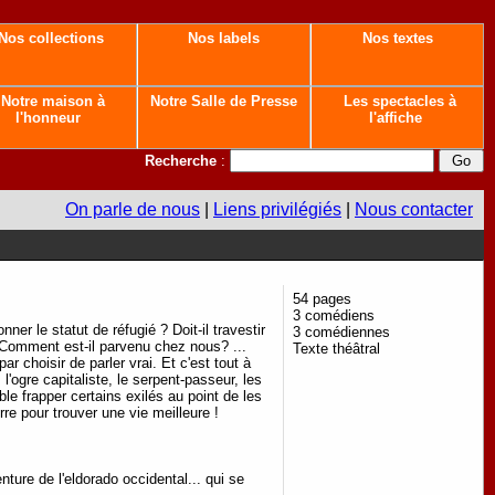
Nos collections
Nos labels
Nos textes
Notre maison à
Notre Salle de Presse
Les spectacles à
l'honneur
l'affiche
Recherche
:
On parle de nous
|
Liens privilégiés
|
Nous contacter
54 pages
3 comédiens
r le statut de réfugié ? Doit-il travestir
3 comédiennes
 ? Comment est-il parvenu chez nous? ...
Texte théâtral
r choisir de parler vrai. Et c'est tout à
l'ogre capitaliste, le serpent-passeur, les
ble frapper certains exilés au point de les
rre pour trouver une vie meilleure !
nture de l'eldorado occidental... qui se