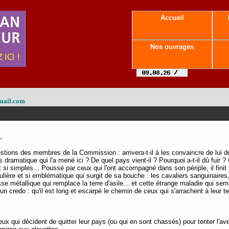
Accueil
Nos ouvrages
mail.com
-
ons des membres de la Commission : arrivera-t-il à les convaincre de lui donne
rs dramatique qui l'a mené ici ? De quel pays vient-il ? Pourquoi a-t-il dû fuir
i simples... Poussé par ceux qui l'ont accompagné dans son périple, il finit pa
gulière et si emblématique qui surgit de sa bouche : les cavaliers sanguinaires, 
se métallique qui remplace la terre d'asile... et cette étrange maladie qui sem
 un credo : qu'il est long et escarpé le chemin de ceux qui s'arrachent à leur te
eux qui décident de quitter leur pays (ou qui en sont chassés) pour tenter l'ave