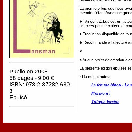
révèle rapidement un véritable 
La première fois que nous avon
raconter l'était. Avec une grand
►
Vincent Zabus est un auteur
histoires pour le plateau et p
♦ Traduction disponible en tou
♣ Recommandé à la lecture à pa
♥
♠ Aucun projet de création à ce
La présente édition épuisée e
Publié en 2008
• Du même auteur
58 pages - 9.00 €
ISBN: 978-2-87282-680-
La femme hibou - Le t
3
Macaroni !
Epuisé
Trilogie foraine