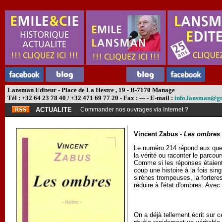
Lansman Editeur - Place de La Hestre , 19 - B-7170 Manage
Tél : +32 64 23 78 40 / +32 471 69 77 20 - Fax : --- - E-mail :
info.lansman@g
ACTUALITE
Commander nos ouvrages via Internet ?
Vincent Zabus -
Les ombres
Le numéro 214 répond aux questi
la vérité ou raconter le parcou
Comme si les réponses étaient s
coup une histoire à la fois sin
sirènes trompeuses, la forteres
réduire à l'état d'ombres. Avec
On a déjà tellement écrit sur c