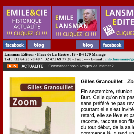
Lansman Editeur - Place de La Hestre , 19 - B-7170 Manage
Tél : +32 64 23 78 40 / +32 471 69 77 20 - Fax : --- - E-mail :
info.lansman@g
ACTUALITE
Commander nos ouvrages via Internet ?
Gilles Granouillet -
Z
Fin septembre, réunion d
Burt. Celle qu'on n'a pa
sans préféré ne pas revo
pourtant elle s'est invi
retard, elle se lève et 
raconte, raconte son fils
du tout début, de la sal
commence là, quand une 