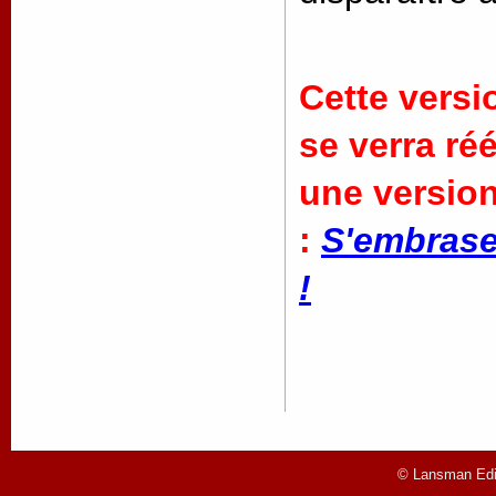
Cette versi
se verra ré
une version
:
S'embrase
!
© Lansman Edit