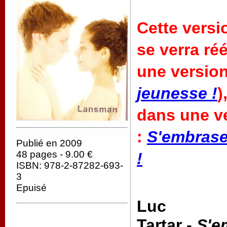
Cette versi
se verra ré
une version
jeunesse !
)
dans une ve
:
S'embrase
Publié en 2009
48 pages - 9.00 €
!
ISBN: 978-2-87282-693-
3
Epuisé
Luc
Tartar -
S'e