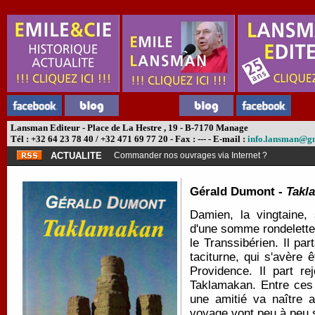
Lansman Editeur - Place de La Hestre , 19 - B-7170 Manage
Tél : +32 64 23 78 40 / +32 471 69 77 20 - Fax : --- - E-mail :
info.lansman@g
ACTUALITE
Commander nos ouvrages via Internet ?
Gérald Dumont -
Takl
Damien, la vingtaine,
d'une somme rondelette 
le Transsibérien. Il p
taciturne, qui s'avère
Providence. Il part re
Taklamakan. Entre ces
une amitié va naître a
voyage vont peu à peu s