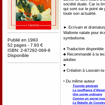
société duale. Car la lim
qui sont sur le point de
toute son actualité.
► Ecrivain et dramaturg
Wallonie natale pour écr
symbolisme.
Publié en 1993
52 pages - 7.93 €
♦ Traduction disponible
ISBN: 2-87282-069-8
♣ Recommandé à la lectu
Disponible
adultes
♥
♠ Création à Louvain-
• Du même auteur
Tournée générale
La souffrance d'Alexa
Une soirée ordinaire
Comme un secret ina
Le Rebelle de Cométr