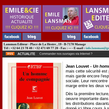
Lansman Editeur - Place de La Hestre , 19 - B-7170 Manage
Tél : +32 64 23 78 40 / +32 471 69 77 20 - Fax : --- - E-mail :
info.lansman@g
ACTUALITE
Commander nos ouvrages via Internet ?
Jean Louvet -
Un hom
mais cette sécurité est 
mais garde encore l'espo
sociale. Leur rencontre n
marge entre les deux v
Dès la première lecture,
oeuvre importante dans
les distributions davan
donné ici libre cours à