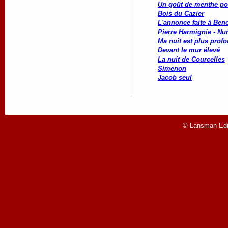
Un goût de menthe po
Bois du Cazier
L'annonce faite à Beno
Pierre Harmignie - Nu
Ma nuit est plus profo
Devant le mur élevé
La nuit de Courcelles
Simenon
Jacob seul
© Lansman Edit