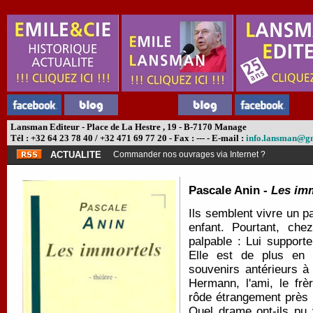
Lansman Editeur - Place de La Hestre , 19 - B-7170 Manage
Tél : +32 64 23 78 40 / +32 471 69 77 20 - Fax : --- - E-mail :
info.lansman@g
ACTUALITE
Commander nos ouvrages via Internet ?
Pascale Anin -
Les im
Ils semblent vivre un par
enfant. Pourtant, che
palpable : Lui supporte
Elle est de plus en 
souvenirs antérieurs à
Hermann, l'ami, le frèr
rôde étrangement près 
Quel drame ont-ils pu 