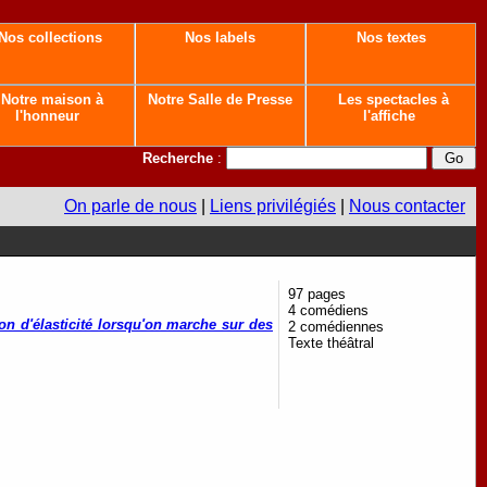
Nos collections
Nos labels
Nos textes
Notre maison à
Notre Salle de Presse
Les spectacles à
l'honneur
l'affiche
Recherche
:
On parle de nous
|
Liens privilégiés
|
Nous contacter
97 pages
4 comédiens
on d'élasticité lorsqu'on marche sur des
2 comédiennes
Texte théâtral