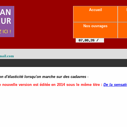
Accueil
Nos ouvrages
mail.com
on d'élasticité lorsqu'on marche sur des cadavres
-
e nouvelle version est éditée en 2014 sous le même titre :
De la sensati