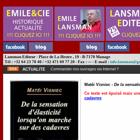
Lansman Editeur - Place de La Hestre , 19 - B-7170 Manage
Tél : +32 64 23 78 40 / +32 471 69 77 20 - Fax : --- - E-mail :
info.lansman@g
ACTUALITE
Commander nos ouvrages via Internet ?
Matéi Visniec -
De la sensati
Ce texte est épuisé mais un
cadavres