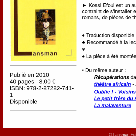
► Kossi Efoui est un aut
contraint de s'installer 
romans, de pièces de th
♦ Traduction disponible
♣ Recommandé à la lectu
♥
♠ La pièce à été monté
• Du même auteur :
Publié en 2010
Récupérations
d
40 pages - 8.00 €
théâtre africain
- 
ISBN: 978-2-87282-741-
Oublie ! - Voisin
1
Le petit frère du
Disponible
La malaventure
© Lansman Edit