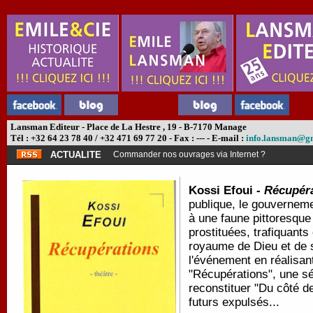
Lansman Editeur - Place de La Hestre , 19 - B-7170 Manage
Tél : +32 64 23 78 40 / +32 471 69 77 20 - Fax : --- - E-mail :
info.lansman@g
ACTUALITE
Commander nos ouvrages via Internet ?
Kossi Efoui -
Récupér
publique, le gouverneme
à une faune pittoresque 
prostituées, trafiquants 
royaume de Dieu et de s
l'événement en réalisan
"Récupérations", une sé
reconstituer "Du côté de
futurs expulsés...