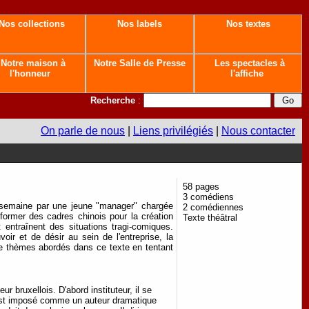
Nos collections
Nos labels
Nos textes
Notre maison à
Notre Salle de Presse
Les spectacles à
l'honneur
l'affiche
Recherche
:
On parle de nous
|
Liens privilégiés
|
Nous contacter
58 pages
3 comédiens
e semaine par une jeune "manager" chargée
2 comédiennes
 former des cadres chinois pour la création
Texte théâtral
entraînent des situations tragi-comiques.
oir et de désir au sein de l'entreprise, la
 de thèmes abordés dans ce texte en tentant
 bruxellois. D'abord instituteur, il se
s'est imposé comme un auteur dramatique