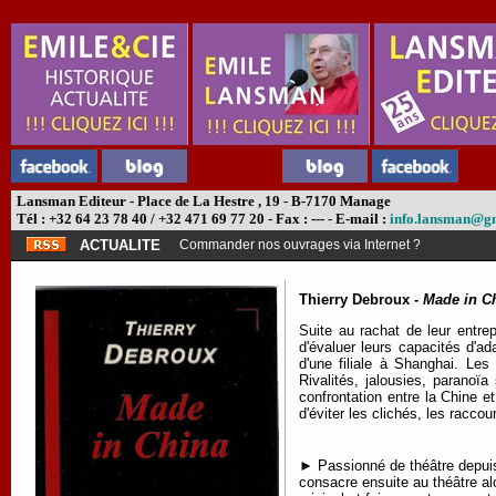
Lansman Editeur - Place de La Hestre , 19 - B-7170 Manage
Tél : +32 64 23 78 40 / +32 471 69 77 20 - Fax : --- - E-mail :
info.lansman@g
ACTUALITE
Commander nos ouvrages via Internet ?
Thierry Debroux -
Made in C
Suite au rachat de leur entre
d'évaluer leurs capacités d'ad
d'une filiale à Shanghai. Les
Rivalités, jalousies, paranoïa
confrontation entre la Chine e
d'éviter les clichés, les racco
► Passionné de théâtre depuis l
consacre ensuite au théâtre al