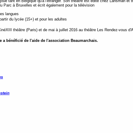
 joué tant en Belgique qu'à l'étranger. Son théâtre est édité chez Lansman et tr
u Parc à Bruxelles et écrit également pour la télévision
tes langues
rtir du lycée (15+) et pour les adultes
inéXIII théâtre (Paris) et de mai à juillet 2016 au théâtre Les Rendez-vous d'Ai
e a bénéficié de l'aide de l'association Beaumarchais.
es
stein