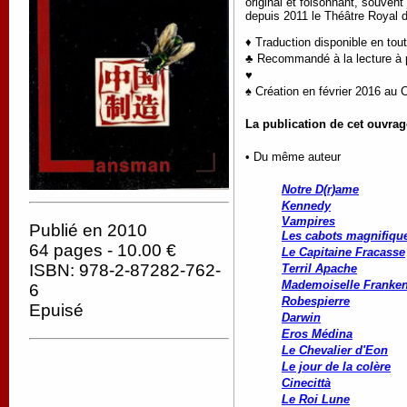
original et foisonnant, souvent
depuis 2011 le Théâtre Royal d
♦ Traduction disponible en tou
♣ Recommandé à la lecture à pa
♥
♠ Création en février 2016 au C
La publication de cet ouvrag
• Du même auteur
Notre D(r)ame
Kennedy
Vampires
Publié en 2010
Les cabots magnifiqu
64 pages - 10.00 €
Le Capitaine Fracasse
ISBN: 978-2-87282-762-
Terril Apache
Mademoiselle Franken
6
Robespierre
Epuisé
Darwin
Eros Médina
Le Chevalier d'Eon
Le jour de la colère
Cinecittà
Le Roi Lune