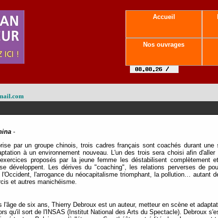
Accueil
Nos ouvrages
mail.com
hina
-
prise par un groupe chinois, trois cadres français sont coachés durant un
aptation à un environnement nouveau. L'un des trois sera choisi afin d'aller
 exercices proposés par la jeune femme les déstabilisent complètement et 
 se développent. Les dérives du "coaching", les relations perverses de pouv
t l'Occident, l'arrogance du néocapitalisme triomphant, la pollution… autant
urcis et autres manichéisme.
'âge de six ans, Thierry Debroux est un auteur, metteur en scène et adaptateur
ors qu'il sort de l'INSAS (Institut National des Arts du Spectacle). Debroux 