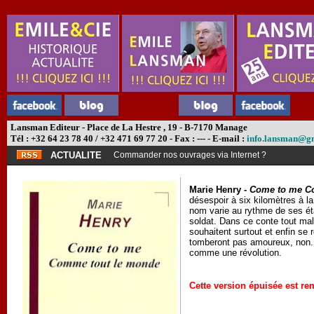
Lansman Editeur - Place de La Hestre , 19 - B-7170 Manage
Tél : +32 64 23 78 40 / +32 471 69 77 20 - Fax : --- - E-mail :
info.lansman@g
ACTUALITE
Commander nos ouvrages via Internet ?
Marie Henry -
Come to me C
désespoir à six kilomètres à la
nom varie au rythme de ses é
soldat. Dans ce conte tout mal
souhaitent surtout et enfin se 
tomberont pas amoureux, non. N
comme une révolution.
Cette version épuisée est re