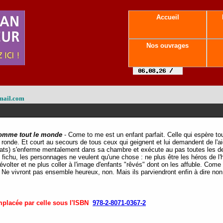
Accueil
Nos ouvrages
mail.com
omme tout le monde
- Come to me est un enfant parfait. Celle qui espère t
 ronde. Et court au secours de tous ceux qui geignent et lui demandent de l'ai
tats) s'enferme mentalement dans sa chambre et exécute au pas toutes les 
 fichu, les personnages ne veulent qu'une chose : ne plus être les héros de l'
révolter et ne plus coller à l'image d'enfants "rêvés" dont on les affuble. Come
e vivront pas ensemble heureux, non. Mais ils parviendront enfin à dire non
mplacée par celle sous l'ISBN
978-2-8071-0367-2