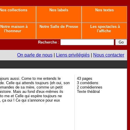
Nos collections
Nos labels
Nos textes
Notre maison à
Notre Salle de Presse
Les spectacles à
l'honneur
l'affiche
Recherche
:
On parle de nous
|
Liens privilégiés
|
Nous contacter
oujours aussi. Come to me entends le
43 pages
de. Celle qui attends toujours (eh oui, son
3 comédiens
demandes de sa mère, comme un petit
2 comédiennes
histoire. Mais au fond d'eux-mêmes ils
Texte théâtral
 to me et Celle qui espère toujours ne
, ça oui ! Ce qui s'annonce pour eux