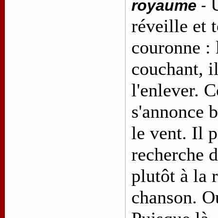
royaume
-
réveille et 
couronne : l
couchant, i
l'enlever. 
s'annonce be
le vent. Il 
recherche 
plutôt à la
chanson. Ou