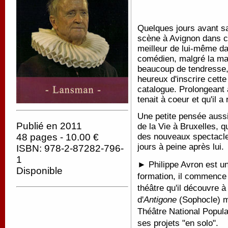
Quelques jours avant s
scène à Avignon dans ce
meilleur de lui-même da
comédien, malgré la mala
beaucoup de tendresse,
heureux d'inscrire cette
catalogue. Prolongeant a
tenait à coeur et qu'il 
Une petite pensée aussi
Publié en 2011
de la Vie à Bruxelles, q
des nouveaux spectacles
48 pages - 10.00 €
jours à peine après lui.
ISBN: 978-2-87282-796-
1
► Philippe Avron est un
Disponible
formation, il commence
théâtre qu'il découvre 
d'
Antigone
(Sophocle) m
Théâtre National Popul
ses projets "en solo".