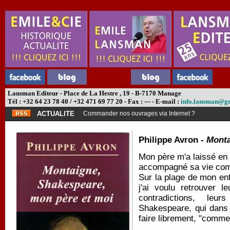
Lansman Editeur - Place de La Hestre , 19 - B-7170 Manage
Tél : +32 64 23 78 40 / +32 471 69 77 20 - Fax : --- - E-mail :
info.lansman@g
ACTUALITE
Commander nos ouvrages via Internet ?
Philippe Avron -
Monta
Mon père m'a laissé en
accompagné sa vie comm
Sur la plage de mon en
j'ai voulu retrouver 
contradictions, leu
Shakespeare, qui dan
faire librement, "comme