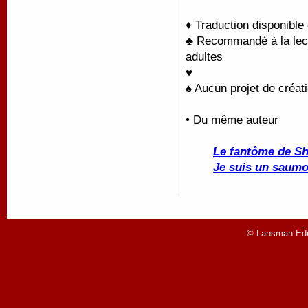
♦ Traduction disponible
♣ Recommandé à la lectu
adultes
♥
♠ Aucun projet de créati
• Du même auteur
Le fantôme de S
Je suis un saum
© Lansman Edit