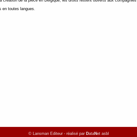
a création de la pièce en Belgique, les droits restent ouverts aux compagnies 
es en toutes langues.
© Lansman Editeur - réalisé par
D
ata
N
et asbl