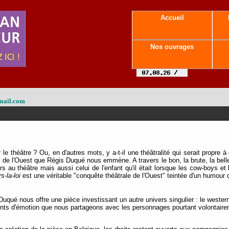
Accueil
Nos ouvrages
mail.com
le théâtre ? Ou, en d'autres mots, y a-t-il une théâtralité qui serait propre 
de l'Ouest que Régis Duqué nous emmène. A travers le bon, la brute, la belle, 
rs au théâtre mais aussi celui de l'enfant qu'il était lorsque les cow-boys et
s-la-loi
est une véritable "conquête
théâtrale de l'Ouest" teintée d'un humour 
ué nous offre une pièce investissant un autre univers singulier : le western
s d'émotion que nous partageons avec les personnages pourtant volontairem