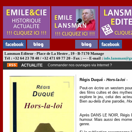
Lansman Editeur - Place de La Hestre , 19 - B-7170 Manage
Tél : +32 64 23 78 40 / +32 471 69 77 20 - Fax : --- - E-mail :
info.lansman@g
ACTUALITE
Commander nos ouvrages via Internet ?
Régis Duqué -
Hors-la-loi
-
Peut-on écrire un western pour 
des films cultes et des mythes 
explore le jeu, celui des acteu
Bien au-delà d'une parodie,
Hor
Après DANS LE NOIR, Régis Duq
humour. Mais aussi des moment
genre.