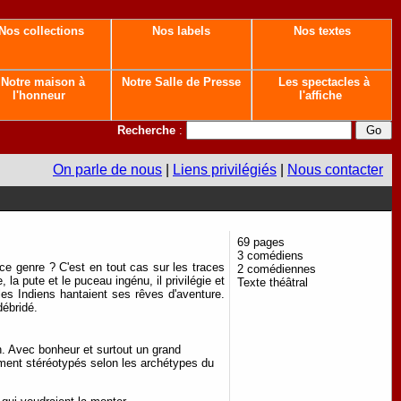
Nos collections
Nos labels
Nos textes
Notre maison à
Notre Salle de Presse
Les spectacles à
l'honneur
l'affiche
Recherche
:
On parle de nous
|
Liens privilégiés
|
Nous contacter
69 pages
3 comédiens
à ce genre ? C'est en tout cas sur les traces
2 comédiennes
la pute et le puceau ingénu, il privilégie et
Texte théâtral
 les Indiens hantaient ses rêves d'aventure.
débridé.
. Avec bonheur et surtout un grand
ent stéréotypés selon les archétypes du