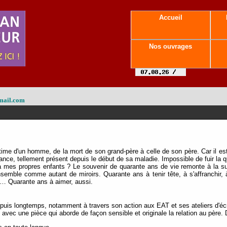
Accueil
Nos ouvrages
mail.com
time d'un homme, de la mort de son grand-père à celle de son père. Car il est
nce, tellement présent depuis le début de sa maladie. Impossible de fuir la qu
 à mes propres enfants ? Le souvenir de quarante ans de vie remonte à la sur
emble comme autant de miroirs. Quarante ans à tenir tête, à s'affranchir, à
Quarante ans à aimer, aussi.
puis longtemps, notamment à travers son action aux EAT et ses ateliers d'éc
it, avec une pièce qui aborde de façon sensible et originale la relation au père.