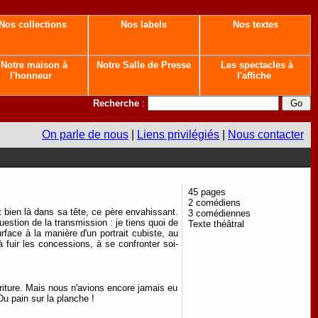
Nos collections
Nos labels
Nos textes
Notre maison à
Notre Salle de Presse
Les spectacles à
l'honneur
l'affiche
Recherche
:
On parle de nous
|
Liens privilégiés
|
Nous contacter
45 pages
2 comédiens
 bien là dans sa tête, ce père envahissant.
3 comédiennes
estion de la transmission : je tiens quoi de
Texte théâtral
face à la manière d'un portrait cubiste, au
 fuir les concessions, à se confronter soi-
riture. Mais nous n'avions encore jamais eu
 Du pain sur la planche !