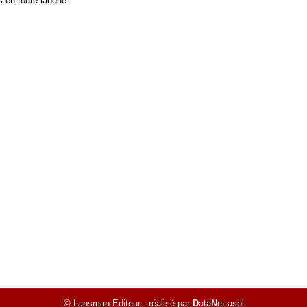
s en toute langue.
© Lansman Editeur - réalisé par
D
ata
N
et asbl