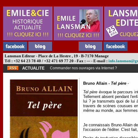
Lansman Editeur - Place de La Hestre , 19 - B-7170 Manage
Tél : +32 64 23 78 40 / +32 471 69 77 20 - Fax : --- - E-mail :
info.lansman@g
ACTUALITE
Commander nos ouvrages via Internet ?
Bruno Allain -
Tel père
-
Tel père
évoque le parcours in
Tellement absent pendant l'enfa
lui ? je transmets quoi de lui
travers de scènes cousues ens
même au monde, aux femmes… 
Je connaissais Bruno Allain de
l'occasion de l'éditer. C'est fa