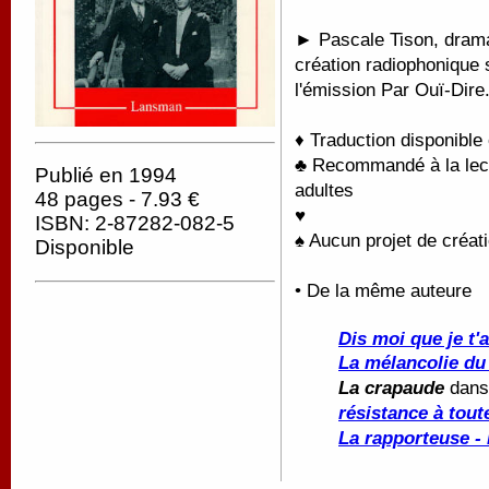
► Pascale Tison, drama
création radiophonique 
l'émission Par Ouï-Dire
♦ Traduction disponible
♣ Recommandé à la lectu
Publié en 1994
adultes
48 pages - 7.93 €
♥
ISBN: 2-87282-082-5
♠ Aucun projet de créati
Disponible
• De la même auteure
Dis moi que je t'
La mélancolie du 
La crapaude
dan
résistance à tout
La rapporteuse - 