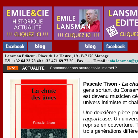
Lansman Editeur - Place de La Hestre , 19 - B-7170 Manage
Tél : +32 64 23 78 40 / +32 471 69 77 20 - Fax : --- - E-mail :
info.lansman@g
ACTUALITE
Commander nos ouvrages via Internet ?
Pascale Tison -
La ch
gens sortant du Conserva
est devenu musicien célè
univers intimiste et ch
Une deuxième pièce pou
rapporteuse
. Un univer
reprise en couverture. 
trois générations différ