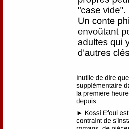
"case vide".
Un conte ph
envoûtant po
adultes qui 
d'autres clés
Inutile de dire q
supplémentaire da
la première heure
depuis.
► Kossi Efoui est 
contraint de s'inst
romans, de pièces