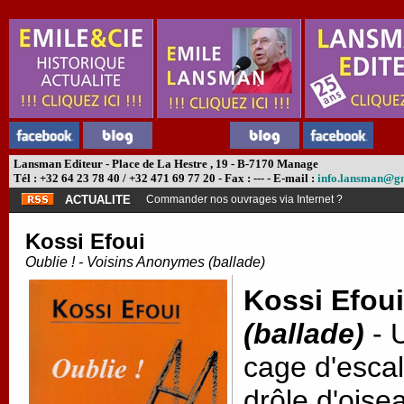
Lansman Editeur - Place de La Hestre , 19 - B-7170 Manage
Tél : +32 64 23 78 40 / +32 471 69 77 20 - Fax : --- - E-mail :
info.lansman@g
ACTUALITE
Commander nos ouvrages via Internet ?
Kossi Efoui
Oublie ! - Voisins Anonymes (ballade)
Kossi Efoui
(ballade)
- 
cage d'escal
drôle d'oise