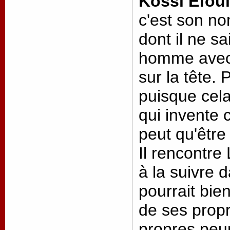
Kossi Efoui
c'est son n
dont il ne sa
homme avec
sur la tête. 
puisque cela
qui invente 
peut qu'être
Il rencontre 
à la suivre 
pourrait bien
de ses prop
propres peur