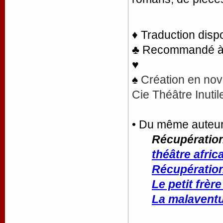
♦ Traduction disp
♣ Recommandé à la
♥
♠
Création en nov
Cie Théâtre Inuti
• Du même auteur
Récupératio
théâtre afric
Récupératio
Le petit frèr
La malavent