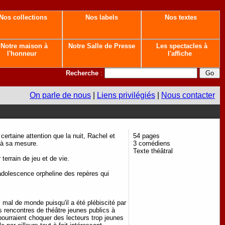
Nos collections
Nos labels
Nos textes
Notre maison à
Notre Salle de Presse
Les spectacles à
l'honneur
l'affiche
Recherche
:
On parle de nous
|
Liens privilégiés
|
Nous contacter
certaine attention que la nuit, Rachel et
54 pages
s à sa mesure.
3 comédiens
Texte théâtral
terrain de jeu et de vie.
 adolescence orpheline des repères qui
 mal de monde puisqu'il a été plébiscité par
s rencontres de théâtre jeunes publics à
 pourraient choquer des lecteurs trop jeunes