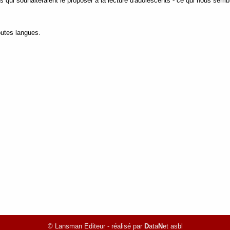
 qui souhaiteraient le proposer à la lecture d'adolescents - ce qui nous semble 
outes langues.
© Lansman Editeur - réalisé par
D
ata
N
et asbl