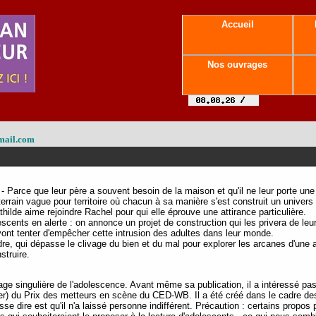
Accueil
Nos ouvrages
mail.com
- Parce que leur père a souvent besoin de la maison et qu'il ne leur porte une 
terrain vague pour territoire où chacun à sa manière s'est construit un univer
athilde aime rejoindre Rachel pour qui elle éprouve une attirance particulière.
escents en alerte : on annonce un projet de construction qui les privera de leur 
ont tenter d'empêcher cette intrusion des adultes dans leur monde.
ndre, qui dépasse le clivage du bien et du mal pour explorer les arcanes d'une
struire.
age singulière de l'adolescence. Avant même sa publication, il a intéressé pas
ger) du Prix des metteurs en scène du CED-WB. Il a été créé dans le cadre de
se dire est qu'il n'a laissé personne indifférent. Précaution : certains propos