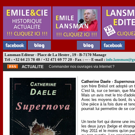
Lansman Editeur - Place de La Hestre , 19 - B-7170 Manage
Tél : +32 64 23 78 40 / +32 471 69 77 20 - Fax : --- - E-mail :
info.lansman@g
ACTUALITE
Commander nos ouvrages via Internet ?
Catherine Daele -
Supernova
son frère Brésil ont adopté un 
C'est là, sur ce terrain, que M
Mais un avis met le trio d'adol
Avec les moyens du bord, ils v
Une pièce à la fois dure et te
pourrait lui permettre de se con
Un texte fort qui donne une im
les deux jurys (belge et étran
Huy 2011 et le moins qu'on puis