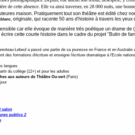
ère de cette absence. Elle va ainsi traverser, en 28 000 nuits, une bon
auteures maison. Pratiquement tout son théâtre est édité chez 
, originale, qui raconte 50 ans d'histoire à travers les yeux
 blanc
ensible car elle évoque de manière très poétique un drame de (s
écrire cette courte histoire dans le cadre du projet "Butin de f
teau-Lebeuf a passé une partie de sa jeunesse en France et en Australie ava
t des formations d'écriture et enseigne l'écriture dramatique à l'Ecole nationa
es langues
tir du collège (12+) et pour les adultes
ches aux auteurs de Théâtre Ou-vert
(Paris)
jour
nt salon
unes publics 2
s