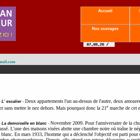
Accueil
Nos ouvrages
mail.com
Deux appartements l'un au-dessus de l'autre, deux amoureux
-
L' escalier
-
e
 sans mettre le nez dehors. Mais pourquoi donc la 21
marche de cet es
Novembre 2009. Pour l'anniversaire de la chu
-
La demoiselle en blanc
-
passé. L'une des maisons visées abrite une chambre noire où traîne le nég
 blanc. En mars 1933, l'homme qui a déclenché l'objectif est parti pour d
bes photographiques. Depuis, elle attend son retour, désespère, y croi