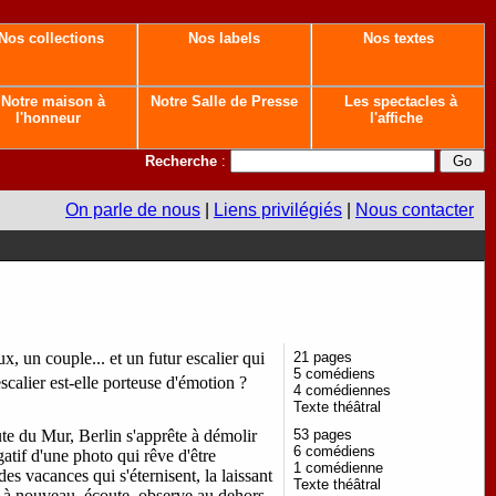
Nos collections
Nos labels
Nos textes
Notre maison à
Notre Salle de Presse
Les spectacles à
l'honneur
l'affiche
Recherche
:
On parle de nous
|
Liens privilégiés
|
Nous contacter
, un couple... et un futur escalier qui
21 pages
5 comédiens
calier est-elle porteuse d'émotion ?
4 comédiennes
Texte théâtral
te du Mur, Berlin s'apprête à démolir
53 pages
6 comédiens
atif d'une photo qui rêve d'être
1 comédienne
es vacances qui s'éternisent, la laissant
Texte théâtral
t à nouveau, écoute, observe au dehors,