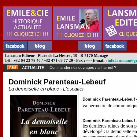
Lansman Editeur - Place de La Hestre , 19 - B-7170 Manage
Tél : +32 64 23 78 40 / +32 471 69 77 20 - Fax : --- - E-mail :
info.lansman@g
ACTUALITE
Commander nos ouvrages via Internet ?
Dominick Parenteau-Lebeuf
La demoiselle en blanc - L'escalier
Dominick Parenteau-Lebeuf 
va permettre de communiquer
Dominick Parenteau-Lebeuf 
les dernières ruines de son 
développé : la demoiselle en
mystérieusement dans des lim