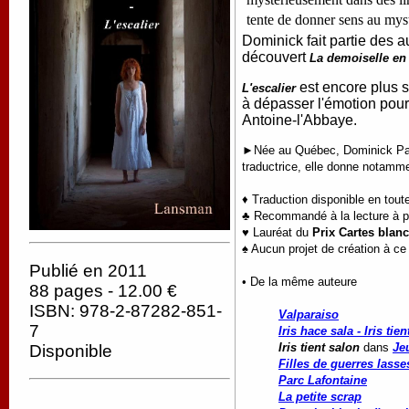
tente de donner sens au myst
Dominick fait partie des 
découvert
La demoiselle en
est encore plus s
L'escalier
à dépasser l'émotion pour 
Antoine-l'Abbaye.
►Née au Québec, Dominick Paren
traductrice, elle donne notammen
♦ Traduction disponible en tout
♣ Recommandé à la lecture à par
♥ Lauréat du
Prix Cartes blan
♠ Aucun projet de création à ce 
Publié en 2011
• De la même auteure
88 pages - 12.00 €
ISBN: 978-2-87282-851-
Valparaiso
7
Iris hace sala - Iris tie
Iris tient salon
dans
Je
Disponible
Filles de guerres lasse
Parc Lafontaine
La petite scrap