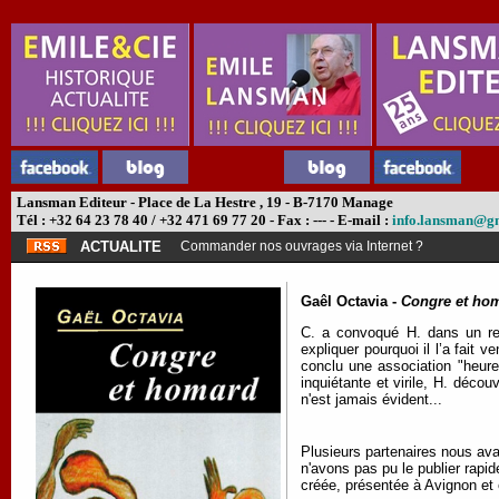
Lansman Editeur - Place de La Hestre , 19 - B-7170 Manage
Tél : +32 64 23 78 40 / +32 471 69 77 20 - Fax : --- - E-mail :
info.lansman@g
ACTUALITE
Commander nos ouvrages via Internet ?
Gaêl Octavia -
Congre et ho
C. a convoqué H. dans un res
expliquer pourquoi il l’a fait 
conclu une association "heure
inquiétante et virile, H. décou
n'est jamais évident...
Plusieurs partenaires nous avai
n'avons pas pu le publier rapi
créée, présentée à Avignon et 