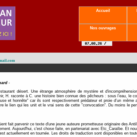
Accueil
Nos ouvrages
mail.com
mard
-
taurant désert. Une étrange atmosphère de mystère et d'incompréhension 
venir, H. raconte à C. une histoire bien connue des pêcheurs : sous l’eau, le 
use et honnête" car ils sont respectivement prédateur et proie d’un même an
vre le lien qui les unit et le vrai sens de cette "convocation". Du moins le pe
ent fait parvenir ce texte d'une jeune auteure prometteuse originaire des Antil
dement. Aujourd'hui, c'est chose faite, en partenariat avec Etc_Caraïbe. Et 
est actuellement en tournée. Les droits de traduction sont disponibles en tou