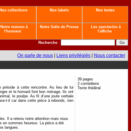
Nos collections
Nos labels
Nos textes
Notre maison à
Notre Salle de Presse
Les spectacles à
l'honneur
l'affiche
Recherche
:
On parle de nous
|
Liens privilégiés
|
Nous contacter
39 pages
2 comédiens
préside à cette rencontre. Au lieu de lui
Texte théâtral
congre et le homard font bon ménage. Ils ont
imal, le poulpe. Au fil d’une joute verbale
nse-t-il car dans cette pièce à rebonds, rien
les. Il a retenu notre attention mais nous
nous en sommes heureux. La pièce a été
tes langues.