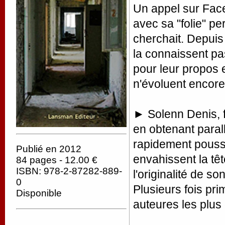
Un appel sur Face
avec sa "folie" pe
cherchait. Depuis 
la connaissent pas 
pour leur propos e
n'évoluent encore 
► Solenn Denis, f
en obtenant paral
rapidement poussée
Publié en 2012
envahissent la têt
84 pages - 12.00 €
ISBN: 978-2-87282-889-
l'originalité de s
0
Plusieurs fois pr
Disponible
auteures les plus 