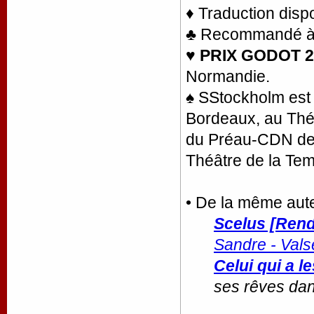
♦ Traduction disp
♣ Recommandé à la
♥
PRIX GODOT 2
Normandie.
♠ SStockholm est
Bordeaux, au Thé
du Préau-CDN de V
Théâtre de la Tem
• De la même aut
Scelus [Rendr
Sandre - Vals
Celui qui a l
ses rêves da