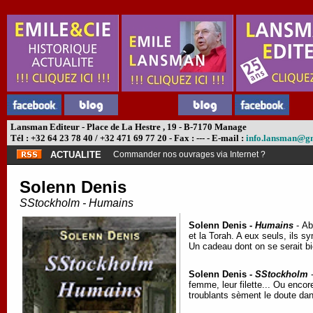
Lansman Editeur - Place de La Hestre , 19 - B-7170 Manage
Tél : +32 64 23 78 40 / +32 471 69 77 20 - Fax : --- - E-mail :
info.lansman@g
ACTUALITE
Commander nos ouvrages via Internet ?
Solenn Denis
SStockholm - Humains
Solenn Denis -
Humains
- Abe
et la Torah. A eux seuls, ils 
Un cadeau dont on se serait b
Solenn Denis -
SStockholm
-
femme, leur filette... Ou encor
troublants sèment le doute dan