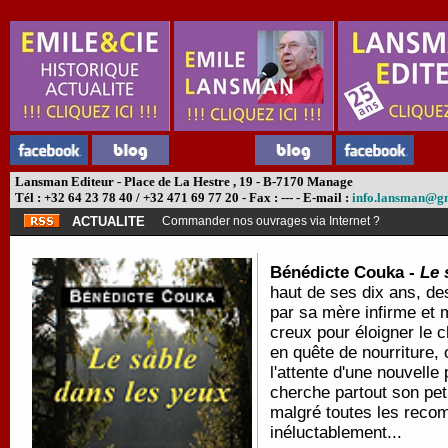
Lansman Editeur - Place de La Hestre , 19 - B-7170 Manage
Tél : +32 64 23 78 40 / +32 471 69 77 20 - Fax : --- - E-mail :
info.lansman@g
ACTUALITE
Commander nos ouvrages via Internet ?
Bénédicte Couka -
Le 
haut de ses dix ans, de
par sa mère infirme et m
creux pour éloigner le c
en quête de nourriture,
l'attente d'une nouvelle
cherche partout son peti
malgré toutes les recom
inéluctablement...