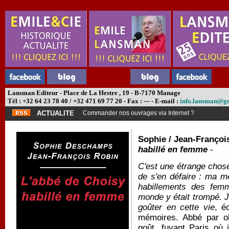
Lansman Editeur - Place de La Hestre , 19 - B-7170 Manage
Tél : +32 64 23 78 40 / +32 471 69 77 20 - Fax : --- - E-mail :
info.lansman@g
ACTUALITE
Commander nos ouvrages via Internet ?
Sophie / Jean-Franço
habillé en femme
-
C'est une étrange chose
de s'en défaire : ma m
habillements des femm
monde y était trompé. J
goûter en cette vie
, é
mémoires. Abbé par o
goût, fuyant Paris où 