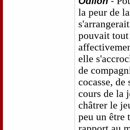
Pou
Odilon
-
la peur de la
s'arrangerait
pouvait tout 
affectiveme
elle s'accro
de compagnie
cocasse, de 
cours de la j
châtrer le j
peu un être 
rapport au m