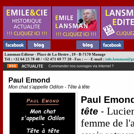
Lansman Editeur - Place de La Hestre , 19 - B-7170 Manage
Tél : +32 64 23 78 40 / +32 471 69 77 20 - Fax : --- - E-mail :
info.lansman@g
ACTUALITE
Commander nos ouvrages via Internet ?
Paul Emond
Mon chat s'appelle Odilon - Tête à tête
Paul Emon
Lucien
tête
-
femme de l'a