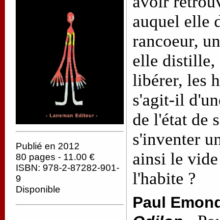
avoir retrou
auquel elle 
rancoeur, u
elle distill
libérer, les 
s'agit-il d'
de l'état de 
s'inventer u
Publié en 2012
ainsi le vid
80 pages - 11.00 €
ISBN: 978-2-87282-901-
l'habite ?
9
Disponible
Paul Emon