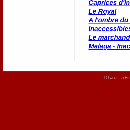
Caprices d'i
Le Royal
A l'ombre du
Inaccessible
Le marchand
Malaga - Ina
© Lansman Edit