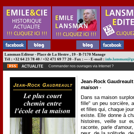
Lansman Editeur - Place de La Hestre , 19 - B-7170 Manage
Tél : +32 64 23 78 40 / +32 471 69 77 20 - Fax : --- - E-mail :
info.lansman@g
ACTUALITE
Commander nos ouvrages via Internet ?
Jean-Rock Gaudreault
maison
-
Dans sa maison surplomb
fille" un peu sorcière,
et filles qui, chaque jo
existe. Elle donne à ch
histoires, veille sur 
raconte, parle d'amour,
peur, de la solitude, d