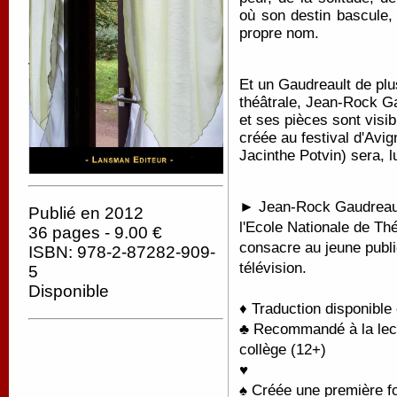
où son destin bascule, 
propre nom.
Et un Gaudreault de pl
théâtrale, Jean-Rock Ga
et ses pièces sont visi
créée au festival d'Avi
Jacinthe Potvin) sera, l
► Jean-Rock Gaudreault
Publié en 2012
l'Ecole Nationale de Thé
36 pages - 9.00 €
consacre au jeune public
ISBN: 978-2-87282-909-
télévision.
5
Disponible
♦ Traduction disponible
♣ Recommandé à la lectu
collège (12+)
♥
♠ Créée une première f