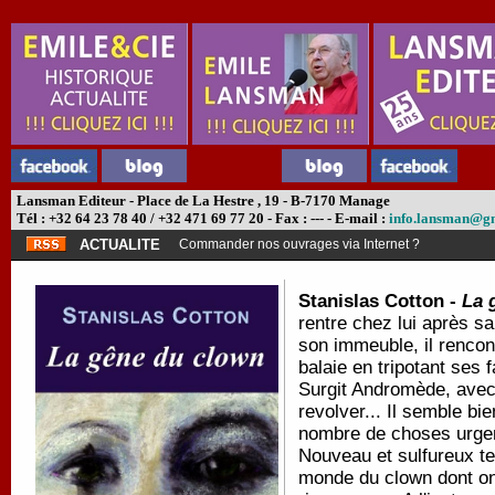
Lansman Editeur - Place de La Hestre , 19 - B-7170 Manage
Tél : +32 64 23 78 40 / +32 471 69 77 20 - Fax : --- - E-mail :
info.lansman@g
ACTUALITE
Commander nos ouvrages via Internet ?
Stanislas Cotton -
La 
rentre chez lui après sa
son immeuble, il rencon
balaie en tripotant ses 
Surgit Andromède, avec 
revolver... Il semble bi
nombre de choses urgent
Nouveau et sulfureux tex
monde du clown dont on 