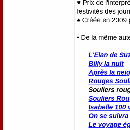
♥ Prix de l'interp
festivités des jo
♠ Créée en 2009 p
• De la même aut
L'Elan de Su
Billy la nuit
Après la nei
Rouges Soul
Souliers rou
Souliers Ro
Isabelle 100 
On se suivra
Le voyage é