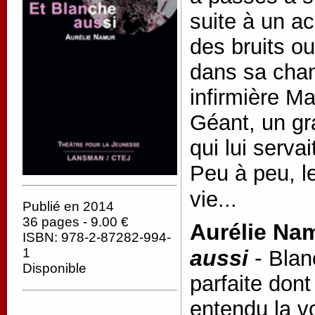
suite à un ac
des bruits o
dans sa cham
infirmière Ma
Géant, un g
qui lui serv
Peu à peu, l
vie...
Publié en 2014
36 pages - 9.00 €
Aurélie Na
ISBN: 978-2-87282-994-
aussi
-
1
Blan
Disponible
parfaite don
entendu la v