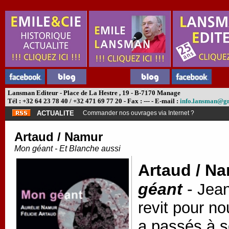
Lansman Editeur - Place de La Hestre , 19 - B-7170 Manage
Tél : +32 64 23 78 40 / +32 471 69 77 20 - Fax : --- - E-mail :
info.lansman@g
ACTUALITE
Commander nos ouvrages via Internet ?
Artaud / Namur
Mon géant - Et Blanche aussi
Artaud / N
géant
-
Jean
revit pour no
a passés à s