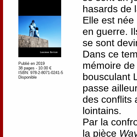
hasards de l
Elle est née 
en guerre. I
se sont devi
Dans ce tem
mémoire de N
Publié en 2019
38 pages - 10.00 €
ISBN: 978-2-8071-0241-5
bousculant L
Disponible
passe ailleur
des conflit
lointains.
Par la confr
la pièce
Wa