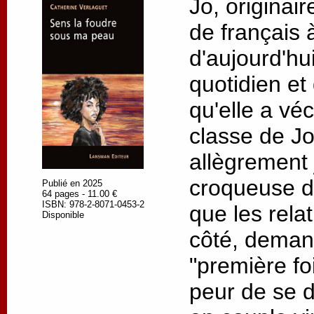
Jo, originai
de français 
d'aujourd'hui
quotidien et
qu'elle a vé
classe de J
allègrement 
croqueuse d
Publié en 2025
64 pages - 11.00 €
ISBN: 978-2-8071-0453-2
que les relat
Disponible
côté, demand
"première fo
peur de se d