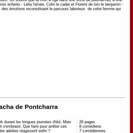
is enfants - Lélia l'aînée, Colin le cadet et Florent de loin le benjamin -
irs, des émotions reconstituant le parcours laborieux de cette femme qui
atacha de Pontcharra
rk durant les longues journées d'été. Mais
26 pages
rêt s'embrase. Que faire pour arrêter ces
8 comédiens
les adultes réagissent enfin ?
7 comédiennes