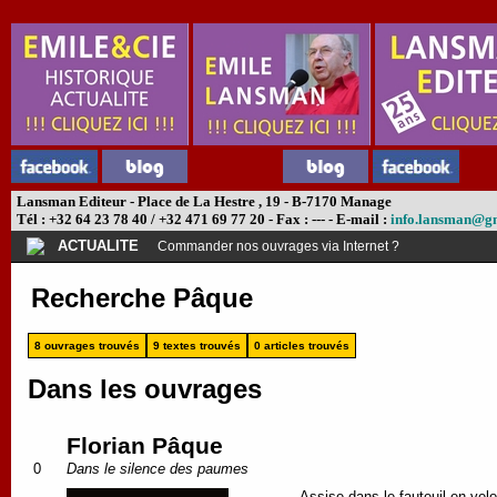
Lansman Editeur - Place de La Hestre , 19 - B-7170 Manage
Tél : +32 64 23 78 40 / +32 471 69 77 20 - Fax : --- - E-mail :
info.lansman@g
ACTUALITE
Abonnement théâtre ?
Recherche Pâque
8 ouvrages trouvés
9 textes trouvés
0 articles trouvés
Dans les ouvrages
Florian Pâque
0
Dans le silence des paumes
Assise dans le fauteuil en vel