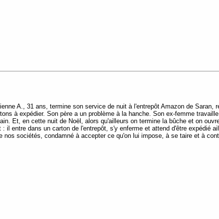
enne A., 31 ans, termine son service de nuit à l'entrepôt Amazon de Saran, r
cartons à expédier. Son père a un problème à la hanche. Son ex-femme travaill
rain. Et, en cette nuit de Noël, alors qu'ailleurs on termine la bûche et on ouv
 : il entre dans un carton de l'entrepôt, s'y enferme et attend d'être expédié a
de nos sociétés, condamné à accepter ce qu'on lui impose, à se taire et à con