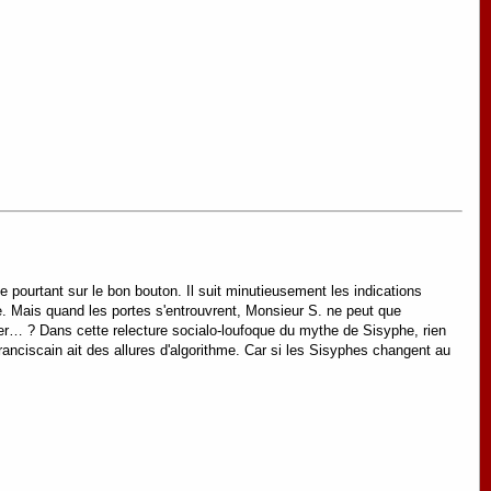
e pourtant sur le bon bouton. Il suit minutieusement les indications
nte. Mais quand les portes s'entrouvrent, Monsieur S. ne peut que
ver… ? Dans cette relecture socialo-loufoque du mythe de Sisyphe, rien
nciscain ait des allures d'algorithme. Car si les Sisyphes changent au