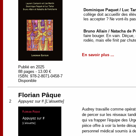
Dominique Paquet / Luc Tar
collège doit accueillir des él
les accepter ? Ne vont-ils pas
Bruno Allain / Natacha de P
faire bouger. En vain. Déçue, 
rodéo, mais elle finit par chu
En savoir plus ...
Publié en 2025
88 pages - 13.00 €
ISBN: 978-2-8071-0458-7
Disponible
Florian Pâque
2
Appuyez sur # [L'alouette]
Audrey travaille comme opératr
de percer sur les réseaux tandi
qui va frapper l'équipe des Urg
pièce offre à voir la lente dés
personnel médical soumis à de