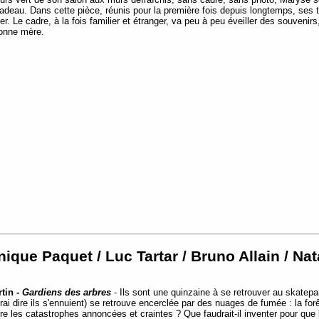
cadeau. Dans cette pièce, réunis pour la première fois depuis longtemps, ses tro
er. Le cadre, à la fois familier et étranger, va peu à peu éveiller des souven
bonne mère.
ique Paquet / Luc Tartar / Bruno Allain / N
tin -
Gardiens des arbres
- Ils sont une quinzaine à se retrouver au skatepa
 vrai dire ils s'ennuient) se retrouve encerclée par des nuages de fumée : la fo
re les catastrophes annoncées et craintes ? Que faudrait-il inventer pour que 