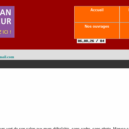
Accueil
Nos ouvrages
mail.com
ours vert de son salon aux murs défraîchis, sans cadre, sans photo, Maryse so