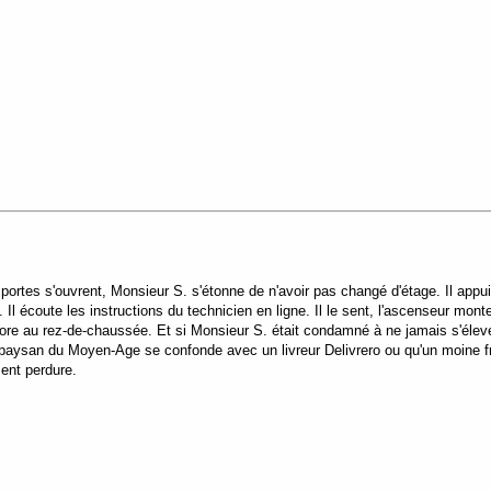
portes s'ouvrent, Monsieur S. s'étonne de n'avoir pas changé d'étage. Il appui
. Il écoute les instructions du technicien en ligne. Il le sent, l'ascenseur mo
ncore au rez-de-chaussée. Et si Monsieur S. était condamné à ne jamais s'éle
 paysan du Moyen-Age se confonde avec un livreur Delivrero ou qu'un moine fra
ment perdure.