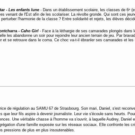
tar -
Les enfants lune
- Dans un établissement scolaire, les classes de 6ᵉ (en 
èves venant de l'Est afin de les scolariser. La révolte gronde. Qui sont ces jeu
 perturber l'harmonie de la classe ? Entre solidarité et rejets, les élèves déci
ontcharra -
Caho Girl
- Face à la léthargie de ses camarades plongés dans le
elle les abandonne un soir pour rejoindre leur ancien terrain de jeu. Par brav
ter et se retrouve dans le coma. Ce choc va-t-il ébranler ses camarades et les 
ice de régulation au SAMU 67 de Strasbourg. Son mari, Daniel, s'est reconvert
s que leur fils aspire à devenir journaliste. Leur vie s'écoule sans heurts. P
ences. Une véritable chasse à l'homme va s'ouvrir, à laquelle Audrey, Daniel e
agrégation d'une famille exposée sur les réseaux sociaux. Elle confronte les c
s pressions de plus en plus insoutenables.