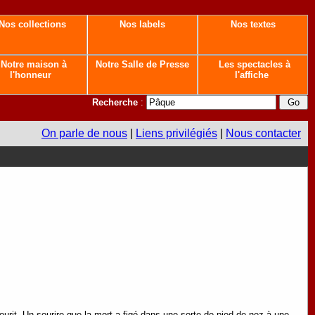
Nos collections
Nos labels
Nos textes
Notre maison à
Notre Salle de Presse
Les spectacles à
l'honneur
l'affiche
Recherche
:
On parle de nous
|
Liens privilégiés
|
Nous contacter
urit. Un sourire que la mort a figé dans une sorte de pied-de-nez à une