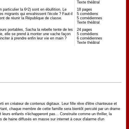
Texte théâtral
particulier la 6ᵉ2) sont en ébullition. Le
18 pages
nes migrants qui envahissent l'école ? Faut-il
5 comédiens
dent de réunir la République de classe.
5 comédiennes
Texte théâtral
urs portables, Sacha la rebelle tente de les
24 pages
ade, elle se prend à monter une vache façon
5 comédiens
inciter à prendre enfin leur vie en main ?
6 comédiennes
Texte théâtral
i en créateur de contenus digitaux. Leur fille rêve d'être chanteuse et
ourtant, chaque membre de cette famille sera bientôt percuté par un drame
t leurs enfants n'échapperont pas... Construite comme un thriller, la
ris de haine diffusés en masse sur internet à ceux d'alarme d'un