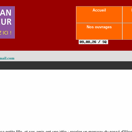
Accueil
Nos ouvrages
mail.com
sa petite-fille, et ses amis ont une idée : recréer un morceau du passé d'Alic