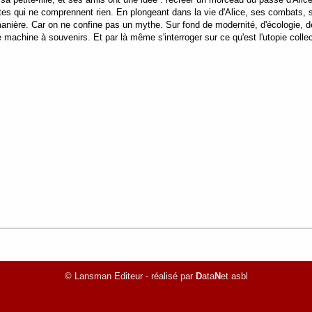
tes qui ne comprennent rien. En plongeant dans la vie d'Alice, ses combats, s
manière. Car on ne confine pas un mythe. Sur fond de modernité, d'écologie, de
 machine à souvenirs. Et par là même s'interroger sur ce qu'est l'utopie colle
© Lansman Editeur - réalisé par
D
ata
N
et asbl