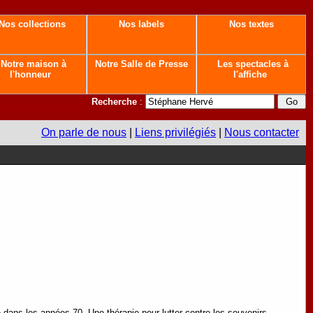
Nos collections
Nos labels
Nos textes
Notre maison à
Notre Salle de Presse
Les spectacles à
l'honneur
l'affiche
Recherche
:
On parle de nous
|
Liens privilégiés
|
Nous contacter
e dans les années 70. Une thérapie pour lutter contre les souvenirs