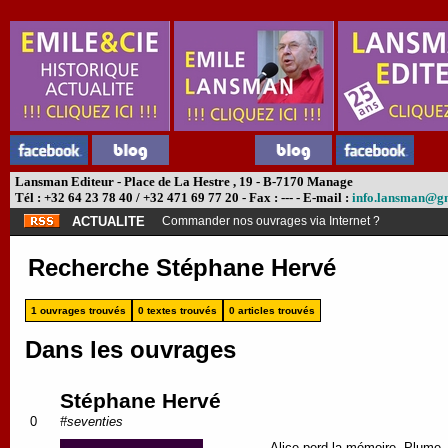
Lansman Editeur - Place de La Hestre , 19 - B-7170 Manage
Tél : +32 64 23 78 40 / +32 471 69 77 20 - Fax : --- - E-mail :
info.lansman@g
ACTUALITE
Commander nos ouvrages via Internet ?
Recherche Stéphane Hervé
1 ouvrages trouvés
0 textes trouvés
0 articles trouvés
Dans les ouvrages
Stéphane Hervé
0
#seventies
Alice perd la mémoire. Plume, 