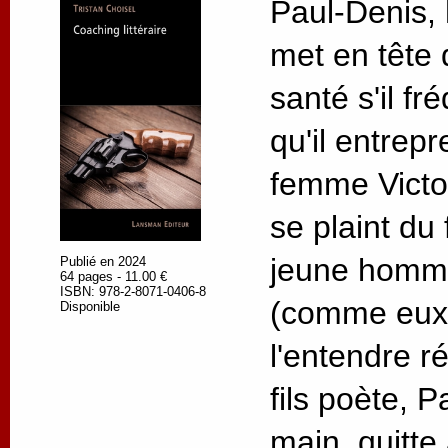
Paul-Denis, 
met en tête 
santé s'il f
qu'il entrep
femme Victoi
se plaint du 
jeune homme
Publié en 2024
64 pages - 11.00 €
ISBN: 978-2-8071-0406-8
(comme eux) 
Disponible
l'entendre r
fils poète, 
main, quitte