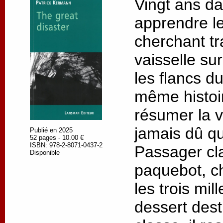
Vingt ans d
apprendre le
cherchant tra
vaisselle sur
les flancs d
même histoir
résumer la v
jamais dû q
Publié en 2025
52 pages - 10.00 €
ISBN: 978-2-8071-0437-2
Passager cl
Disponible
paquebot, c
les trois mil
dessert des