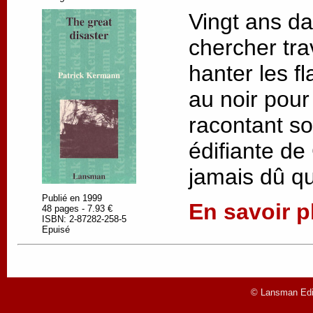
Vingt ans d
chercher trav
hanter les fl
au noir pour 
racontant so
édifiante de
jamais dû q
Publié en 1999
En savoir pl
48 pages - 7.93 €
ISBN: 2-87282-258-5
Epuisé
© Lansman Edit