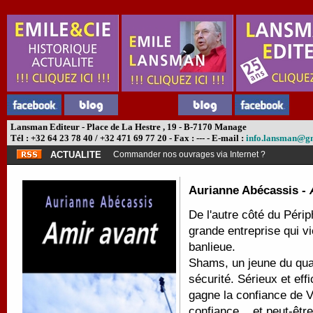
Lansman Editeur - Place de La Hestre , 19 - B-7170 Manage
Tél : +32 64 23 78 40 / +32 471 69 77 20 - Fax : --- - E-mail :
info.lansman@g
ACTUALITE
Commander nos ouvrages via Internet ?
Aurianne Abécassis -
De l'autre côté du Périp
grande entreprise qui vi
banlieue.
Shams, un jeune du qua
sécurité. Sérieux et eff
gagne la confiance de V
confiance... et peut-êtr