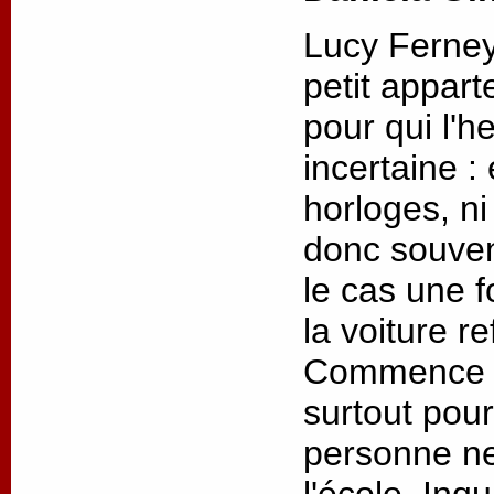
Lucy Ferney
petit appar
pour qui l'h
incertaine : 
horloges, ni
donc souvent
le cas
une f
la voiture r
Commence un
surtout
pour
personne ne
l'école. Inq