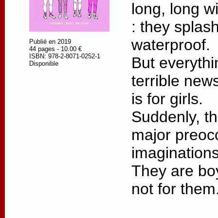
long, long w
: they splash
waterproof.
Publié en 2019
44 pages - 10.00 €
ISBN: 978-2-8071-0252-1
But everyth
Disponible
terrible new
is for girls.
Suddenly, t
major preocc
imaginations
They are boys
not for them