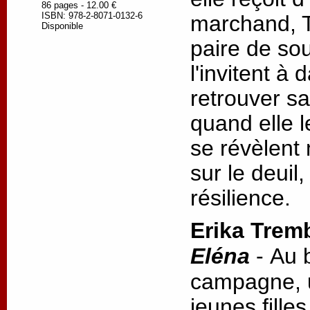
86 pages - 12.00 €
ISBN: 978-2-8071-0132-6
marchand, T
Disponible
paire de so
l'invitent à 
retrouver s
quand elle l
se révèlent 
sur le deuil,
résilience.
Erika Trem
Eléna
-
Au 
campagne, u
jeunes fille