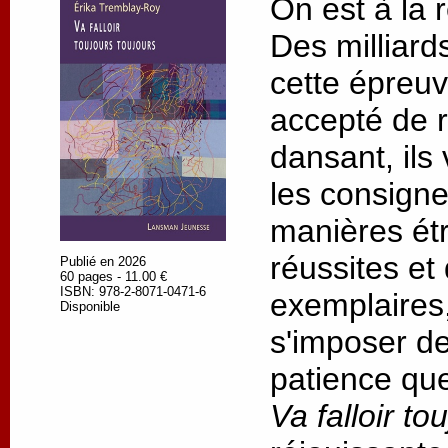
On est à la r
Des milliard
cette épreuv
accepté de re
dansant, ils
les consigne
manières étr
réussites et
Publié en 2026
60 pages - 11.00 €
ISBN: 978-2-8071-0471-6
exemplaires,
Disponible
s'imposer de 
patience que
Va falloir to