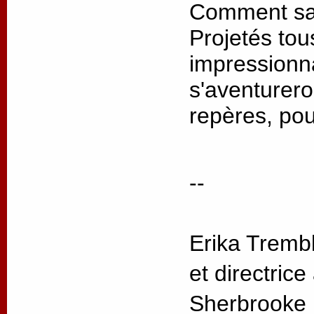
Comment sa
Projetés to
impressionna
s'aventurer
repères, pour
--
Erika Tremb
et directrice
Sherbrooke 