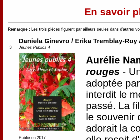
En savoir pl
Remarque :
Les trois pièces figurent par ailleurs seules dans d'autres 
Daniela Ginevro / Erika Tremblay-Roy 
3
Jeunes Publics 4
Aurélie Na
rouges
-
Un
adoptée par
interdit le 
passé. La fi
le souvenir
adorait la c
elle reçoit 
Publié en 2017