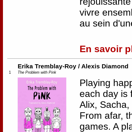
réjouissante
vivre ensemb
au sein d'un
En savoir pl
Erika Tremblay-Roy / Alexis Diamond
1
The Problem with Pink
Playing happi
each day is f
Alix, Sacha
From afar, t
games. A pl