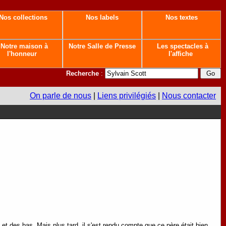
Nos collections
Nos labels
Nos textes
Notre maison à
Notre Salle de Presse
Les spectacles à
l'honneur
l'affiche
Recherche
:
On parle de nous
|
Liens privilégiés
|
Nous contacter
et des bas. Mais plus tard, il s'est rendu compte que ce père était bien