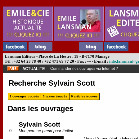
Lansman Editeur - Place de La Hestre , 19 - B-7170 Manage
Tél : +32 64 23 78 40 / +32 471 69 77 20 - Fax : --- - E-mail :
info.lansman@g
ACTUALITE
Commander nos ouvrages via Internet ?
Recherche Sylvain Scott
1 ouvrages trouvés
0 textes trouvés
0 articles trouvés
Dans les ouvrages
Sylvain Scott
0
Mon père se prend pour Fellini
Quand Simon était adolescent, 