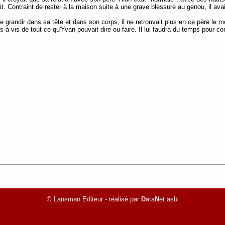
vait. Contraint de rester à la maison suite à une grave blessure au genou, il a
grandir dans sa tête et dans son corps, il ne retrouvait plus en ce père le mo
vis-à-vis de tout ce qu'Yvan pouvait dire ou faire. Il lui faudra du temps pour 
© Lansman Editeur - réalisé par
D
ata
N
et asbl